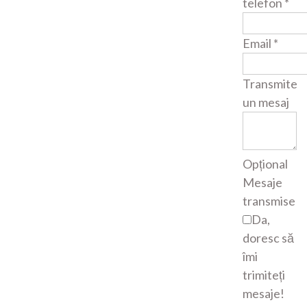
telefon
*
Email
*
Transmite
un mesaj
Opțional
Mesaje
transmise
Da,
doresc să
îmi
trimiteți
mesaje!