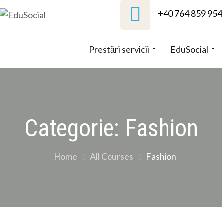
Skip
+40 764 859 954
to
EduSocial
content
Prestări servicii
EduSocial
Categorie:
Fashion
Home
All Courses
Fashion