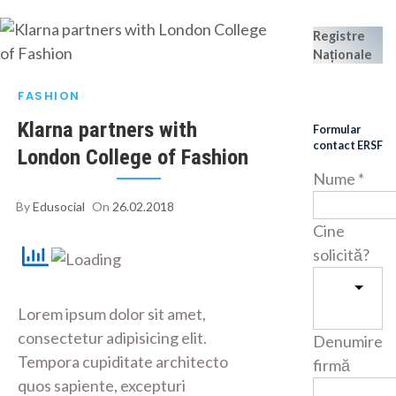
Registre
Naționale
FASHION
Klarna partners with
Formular
contact ERSF
London College of Fashion
Nume
*
By
Edusocial
On
26.02.2018
Cine
solicită?
Lorem ipsum dolor sit amet,
consectetur adipisicing elit.
Denumire
Tempora cupiditate architecto
firmă
quos sapiente, excepturi