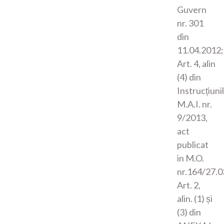
Guvern
nr. 301
din
11.04.2012;
Art. 4, alin
(4) din
Instrucțiuni
M.A.I. nr.
9/2013,
act
publicat
in M.O.
nr.164/27.0
Art. 2,
alin. (1) și
(3) din