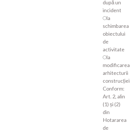
după un
incident
la
schimbarea
obiectului
de
activitate
la
modificarea
arhitecturii
construcției
Conform:
Art. 2, alin
(1) și (2)
din
Hotararea
de