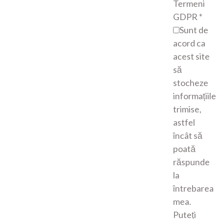
Termeni
GDPR
*
Sunt de
acord ca
acest site
să
stocheze
informațiile
trimise,
astfel
încât să
poată
răspunde
la
întrebarea
mea.
Puteți