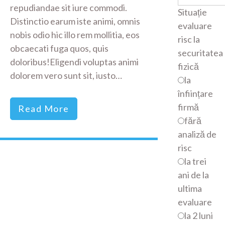
repudiandae sit iure commodi.
Situație
Distinctio earum iste animi, omnis
evaluare
nobis odio hic illo rem mollitia, eos
risc la
obcaecati fuga quos, quis
securitatea
doloribus!Eligendi voluptas animi
fizică
dolorem vero sunt sit, iusto…
la
înființare
firmă
Read More
fără
analiză de
risc
la trei
ani de la
ultima
evaluare
la 2 luni