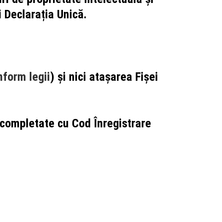
 Declarația Unică.
nform legii
) și nici atașarea Fișei
ecompletate cu Cod Înregistrare