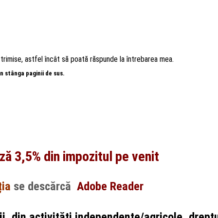
trimise, astfel încât să poată răspunde la întrebarea mea.
n stânga paginii de sus.
ză 3,5% din impozitul pe venit
ția
se descărcă
Adobe Reader
ii, din activități independente/agricole, dreptu