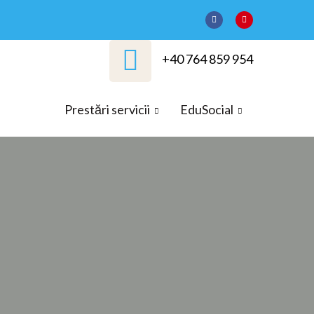
+40 764 859 954
Prestări servicii
EduSocial