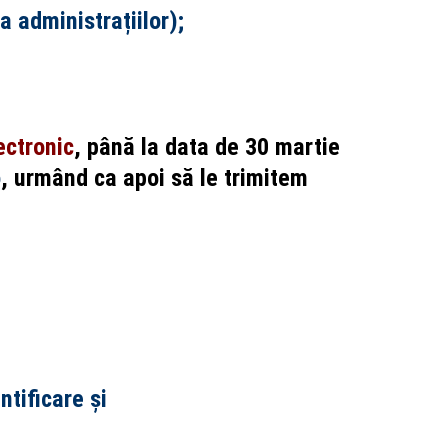
ta administrațiilor);
ectronic
, până la data de 30 martie
o
, urmând ca apoi să le trimitem
tificare și