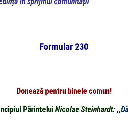
ință în sprijinul comunității
Formular 230
Donează pentru binele comun!
ncipiul Părintelui
Nicolae
Steinhardt:
,,
Dă