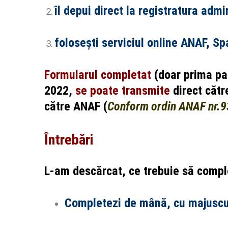
îl depui direct la registratura admi
folosești serviciul online ANAF, Spa
Formularul completat
(doar prima p
2022,
se poate transmite
direct cătr
către ANAF (
Conform ordin ANAF nr.93
Întrebări
L-am descărcat, ce trebuie să comp
Completezi de mână, cu majuscule