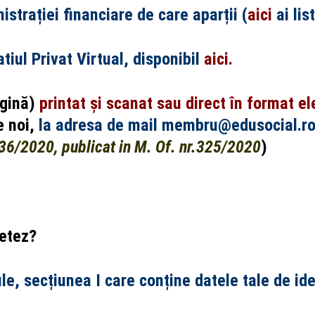
nistrației financiare de care aparții (
aici
ai lis
tiul Privat Virtual, disponibil
aici
.
agină)
printat și scanat sau direct în format el
e noi,
la adresa de mail membru@edusocial.r
6/2020, publicat in M. Of. nr.325/2020
)
letez?
, secțiunea I care conține datele tale de iden