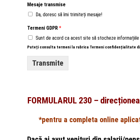
Mesaje transmise
Da, doresc să îmi trimiteți mesaje!
Termeni GDPR
*
Sunt de acord ca acest site să stocheze informațiile 
Puteți consulta termeni la rubrica Termeni confidențialitate di
Transmite
FORMULARUL 230
– direcționea
*pentru a completa online aplica
Dacă ai avut venituri din salarii/pens