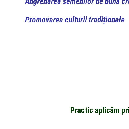
Angrenarea semenilor de bună cred
Promovarea culturii tradiționale
Practic aplicăm pri