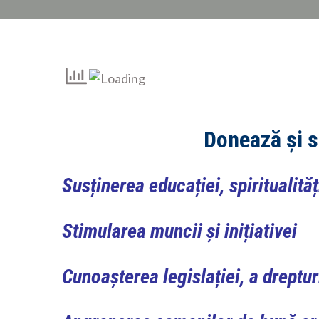
Donează și s
Susținerea educației, spiritualități
Stimularea muncii și inițiativei
Cunoașterea legislației, a drepturi