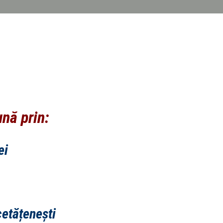
nă prin:
ei
cetățenești