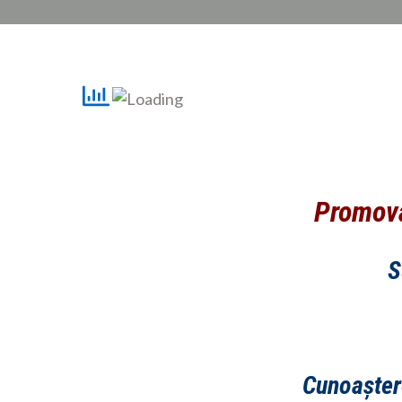
Promovă
S
Cunoaștere