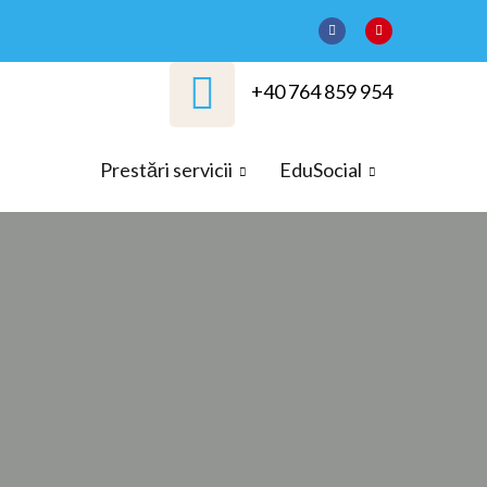
+40 764 859 954
Prestări servicii
EduSocial