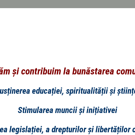
m și contribuim la bunăstarea comu
usținerea educației, spiritualității și științ
Stimularea muncii și inițiativei
a legislației, a drepturilor și libertăților 