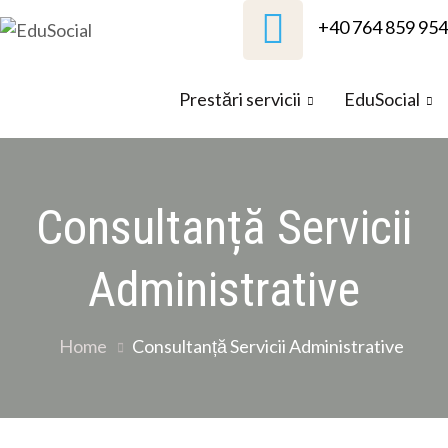
Skip
+40 764 859 954
to
EduSocial
content
Prestări servicii
EduSocial
Consultanță Servicii
Administrative
Home
Consultanță Servicii Administrative